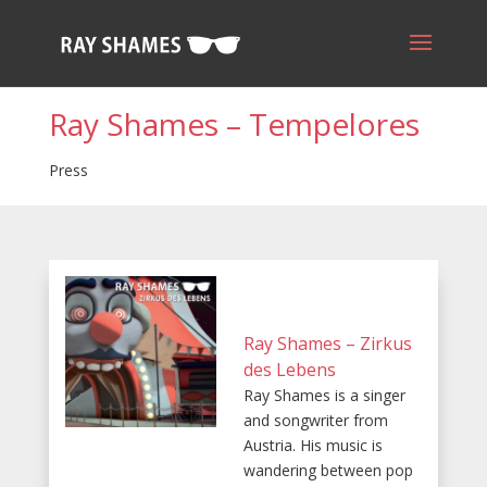
Ray Shames – Tempelores
Press
Ray Shames – Zirkus
des Lebens
Ray Shames is a singer
and songwriter from
Austria. His music is
wandering between pop