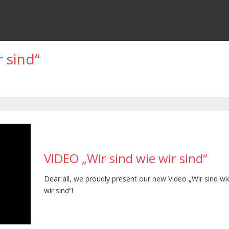
r sind“
VIDEO „Wir sind wie wir sind“
Dear all, we proudly present our new Video „Wir sind wi
wir sind“!