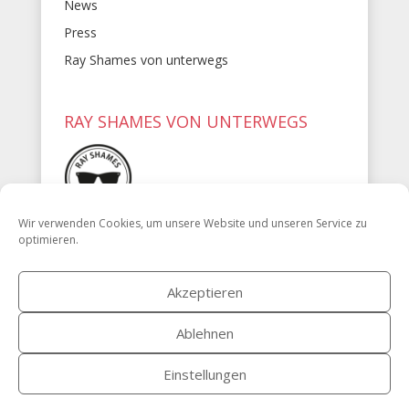
News
Press
Ray Shames von unterwegs
RAY SHAMES VON UNTERWEGS
Wir verwenden Cookies, um unsere Website und unseren Service zu
Post von Ray Shames
optimieren.
Akzeptieren
Ablehnen
Einstellungen
Copyright © 2015 - 2021 Ray Shames | Developed by