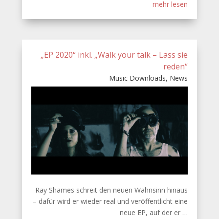
mehr lesen
„EP 2020“ inkl. „Walk your talk – Lass sie
reden“
Music Downloads
,
News
Ray Shames schreit den neuen Wahnsinn hinaus
– dafür wird er wieder real und veröffentlicht eine
neue EP, auf der er …